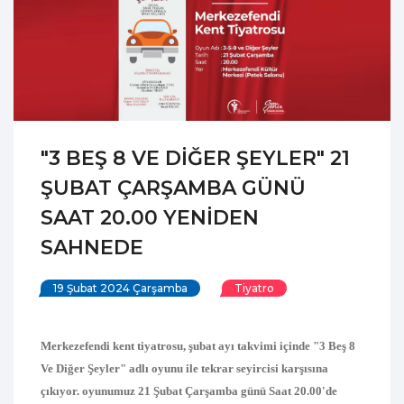
"3 BEŞ 8 VE DİĞER ŞEYLER" 21
ŞUBAT ÇARŞAMBA GÜNÜ
SAAT 20.00 YENİDEN
SAHNEDE
19 Şubat 2024 Çarşamba
Tiyatro
Merkezefendi kent tiyatrosu, şubat ayı takvimi içinde "3 Beş 8
Ve Diğer Şeyler" adlı oyunu ile tekrar seyircisi karşısına
çıkıyor. oyunumuz 21 Şubat Çarşamba günü Saat 20.00'de