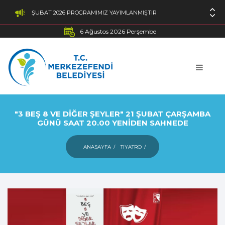
ŞUBAT 2026 PROGRAMIMIZ YAYIMLANMIŞTIR
6 Ağustos 2026 Perşembe
"3 BEŞ 8 VE DİĞER ŞEYLER" 21 ŞUBAT ÇARŞAMBA
GÜNÜ SAAT 20.00 YENİDEN SAHNEDE
ANASAYFA
TIYATRO