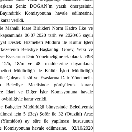
 Başkanı Şeniz DOĞAN’ın yazılı önergesinin,
ayındırlık Komisyonuna havale edilmesine,
karar verildi.
ile Mahalli İdare Birlikleri Norm Kadro İlke ve
 kapsamında 06.07.2020 tarih ve 2020/65 sayılı
syal Destek Hizmetleri Müdürü ile Kültür İşleri
kezefendi Belediye Başkanlığı Görev, Yetki ve
 ve Esaslarına Dair Yönetmeliğine ek olarak 5393
n 15/b, 18/m ve 48. maddelerine dayanılarak
etleri Müdürlüğü ile Kültür İşleri Müdürlüğü
 ile Çalışma Usül ve Esaslarına Dair Yönetmelik
la Belediye Meclisinde görüşülerek karara
ere İdari ve Diğer İşler Komisyonuna havale
oybirliğiyle karar verildi.
ve Bahçeler Müdürlüğü bünyesinde Belediyemiz
tülmesi için 5 (Beş) Şoför ile 32 (Otuziki) Araç
(Yirmidört) ay süre ile yapılması hususunun
çe Komisyonuna havale edilmesine, 02/10/2020