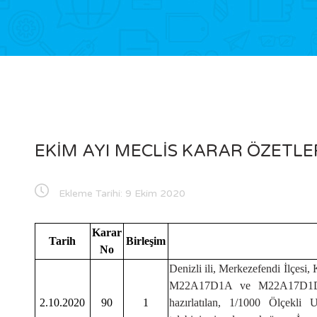
EKİM AYI MECLİS KARAR ÖZETLE
Ekleme Tarihi:
9 Ekim 2020
Karar
Tarih
Birleşim
No
Denizli ili, Merkezefendi İlçesi,
M22A17D1A ve M22A17D1D paf
2.10.2020
90
1
hazırlatılan, 1/1000 Ölçekli