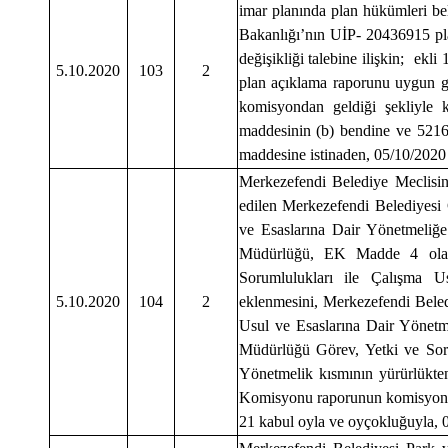
imar planında plan hükümleri beli
Bakanlığı’nın UİP- 20436915 pla
değişikliği talebine ilişkin; ek
5.10.2020
103
2
plan açıklama raporunu uygun 
komisyondan geldiği şekliyle 
maddesinin (b) bendine ve 5216
maddesine istinaden, 05/10/2020 t
Merkezefendi Belediye Meclisini
edilen Merkezefendi Belediyesi 
ve Esaslarına Dair Yönetmeliğ
Müdürlüğü, EK Madde 4 olara
Sorumlulukları ile Çalışma U
5.10.2020
104
2
eklenmesini, Merkezefendi Beled
Usul ve Esaslarına Dair Yönetm
Müdürlüğü Görev, Yetki ve Soru
Yönetmelik kısmının yürürlükten
Komisyonu raporunun komisyondan
21 kabul oyla ve oyçokluğuyla, 05