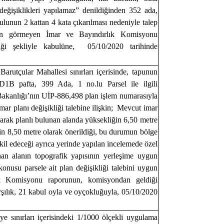
 değişiklikleri yapılamaz” denildiğinden 352 ada,
ulunun 2 kattan 4 kata çıkarılması nedeniyle talep
ygun görmeyen İmar ve Bayındırlık Komisyonu
iği şekliyle kabulüne, 05/10/2020 tarihinde
 Barutçular Mahallesi sınırları içerisinde, tapunun
1B pafta, 399 Ada, 1 no.lu Parsel ile ilgili
k Bakanlığı’nın UİP-886,498 plan işlem numarasıyla
mar planı değişikliği talebine ilişkin; Mevcut imar
olarak planlı bulunan alanda yüksekliğin 6,50 metre
ğin 8,50 metre olarak önerildiği, bu durumun bölge
eşkil edeceği ayrıca yerinde yapılan incelemede özel
anan alanın topografik yapısının yerleşime uygun
nusu parsele ait plan değişikliği talebini uygun
k Komisyonu raporunun, komisyondan geldiği
rşılık, 21 kabul oyla ve oyçokluğuyla, 05/10/2020
ye sınırları içerisindeki 1/1000 ölçekli uygulama