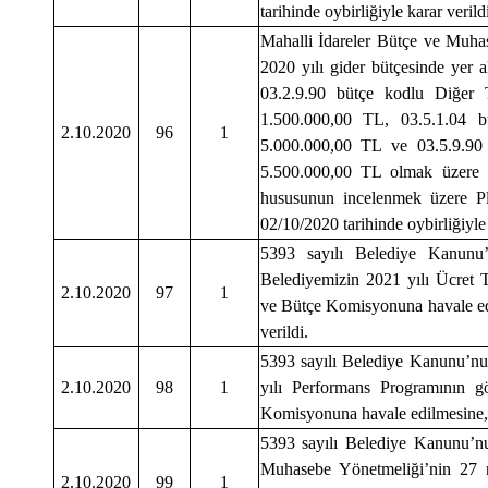
tarihinde oybirliğiyle karar verildi
Mahalli İdareler Bütçe ve Muha
2020 yılı gider bütçesinde yer
03.2.9.90 bütçe kodlu Diğer
1.500.000,00 TL, 03.5.1.04 b
2.10.2020
96
1
5.000.000,00 TL ve 03.5.9.90
5.500.000,00 TL olmak üzere 
hususunun incelenmek üzere P
02/10/2020 tarihinde oybirliğiyle 
5393 sayılı Belediye Kanunu
Belediyemizin 2021 yılı Ücret T
2.10.2020
97
1
ve Bütçe Komisyonuna havale edi
verildi.
5393 sayılı Belediye Kanunu’nu
2.10.2020
98
1
yılı Performans Programının g
Komisyonuna havale edilmesine, 0
5393 sayılı Belediye Kanunu’n
Muhasebe Yönetmeliği’nin 27 n
2.10.2020
99
1