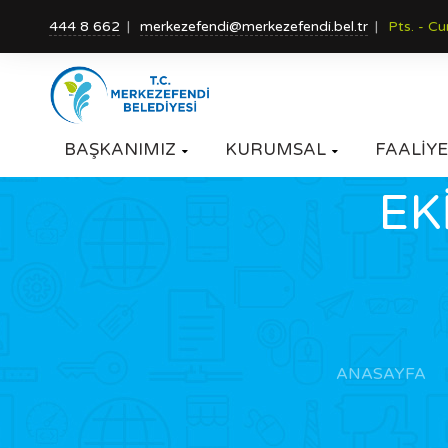
444 8 662
merkezefendi@merkezefendi.bel.tr
Pts. - C
BAŞKANIMIZ
KURUMSAL
FAALİYE


EK
ANASAYFA