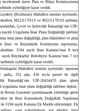
nin incelenmek üzere Plan ve Bütçe Komisyonuna
ihinde oybirliğiyle karar verildi.
 Kayaköy (Bozburun) Mahallesi sınırları içerisinde,
Mahallesi, M22A17D1A ve M22A17D1D paftalar,
 hazırlatılan, Çevre ve Şehircilik Bakanlığı’nın UİP-
 kayıtlı Uygulama İmar Planı Değişikliği talebine
lama imar planı değişikliği, plan hükümleri ve plan
en İmar ve Bayındırlık Komisyonu raporunun,
kabulüne, 3194 sayılı İmar Kanunu’nun 8 inci
 sayılı Büyükşehir Belediyesi Kanunu’nun 7 nci
arihinde oybirliğiyle karar verildi.
 Sırakapılar Mahallesi sınırları içerisinde, tapunun
pafta, 352 ada, 436 no.lu parsel ile ilgili
cilik Bakanlığı’nın UİP-20434470 plan işlem
i uygulama imar planı değişikliği talebine ilişkin;
ılı Resmi Gazetede yayımlanarak yürürlüğe giren
emleri ile Bazı Kanunlarda Değişiklik Yapılması
le 3194 sayılı Kanuna Ek Madde eklenmiştir. Ek
nüfusu, yapı yoğunluğunu, kat adedini, bina