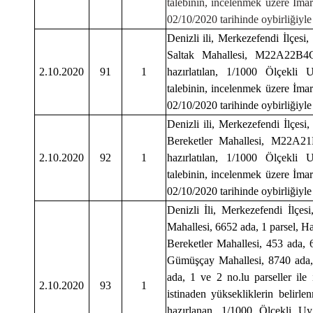
talebinin, incelenmek üzere İma
02/10/2020 tarihinde oybirliğiyle 
Denizli ili, Merkezefendi İlçesi,
Saltak Mahallesi, M22A22B4C 
2.10.2020
91
1
hazırlatılan, 1/1000 Ölçekli
talebinin, incelenmek üzere İma
02/10/2020 tarihinde oybirliğiyle 
Denizli ili, Merkezefendi İlçesi,
Bereketler Mahallesi, M22A21D
2.10.2020
92
1
hazırlatılan, 1/1000 Ölçekli
talebinin, incelenmek üzere İma
02/10/2020 tarihinde oybirliğiyle 
Denizli İli, Merkezefendi İlçe
Mahallesi, 6652 ada, 1 parsel, Ha
Bereketler Mahallesi, 453 ada, 6
Gümüşçay Mahallesi, 8740 ada,
ada, 1 ve 2 no.lu parseller ile
2.10.2020
93
1
istinaden yüksekliklerin belirl
hazırlanan, 1/1000 Ölçekli Uy