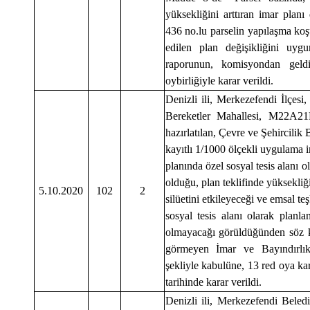
yüksekliğini arttıran imar planı
436 no.lu parselin yapılaşma koş
edilen plan değişikliğini u
raporunun, komisyondan geld
oybirliğiyle karar verildi.
Denizli ili, Merkezefendi İlçesi,
Bereketler Mahallesi, M22A21D
hazırlatılan, Çevre ve Şehircili
kayıtlı 1/1000 ölçekli uygulama i
planında özel sosyal tesis alanı 
olduğu, plan teklifinde yüksekli
5.10.2020
102
2
silüetini etkileyeceği ve emsal t
sosyal tesis alanı olarak planl
olmayacağı görüldüğünden söz ko
görmeyen İmar ve Bayındırlı
şekliyle kabulüne, 13 red oya ka
tarihinde karar verildi.
Denizli ili, Merkezefendi Beledi