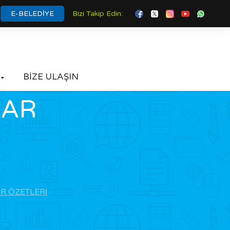
E-BELEDİYE
Bizi Takip Edin:
BİZE ULAŞIN

RAR
R ÖZETLERİ