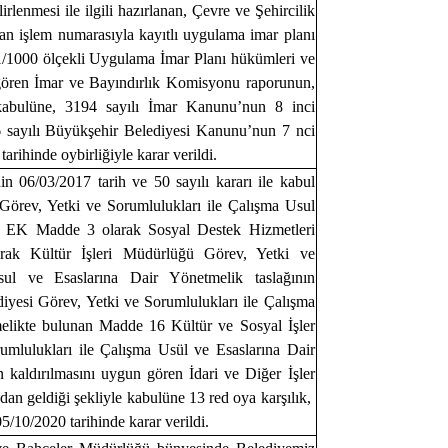
rlenmesi ile ilgili hazırlanan, Çevre ve Şehircilik
n işlem numarasıyla kayıtlı uygulama imar planı
li 1/1000 ölçekli Uygulama İmar Planı hükümleri ve
gören İmar ve Bayındırlık Komisyonu raporunun,
kabulüne, 3194 sayılı İmar Kanunu’nun 8 inci
 sayılı Büyükşehir Belediyesi Kanunu’nun 7 nci
arihinde oybirliğiyle karar verildi.
n 06/03/2017 tarih ve 50 sayılı kararı ile kabul
Görev, Yetki ve Sorumlulukları ile Çalışma Usul
e EK Madde 3 olarak Sosyal Destek Hizmetleri
k Kültür İşleri Müdürlüğü Görev, Yetki ve
sul ve Esaslarına Dair Yönetmelik taslağının
iyesi Görev, Yetki ve Sorumlulukları ile Çalışma
elikte bulunan Madde 16 Kültür ve Sosyal İşler
mlulukları ile Çalışma Usül ve Esaslarına Dair
 kaldırılmasını uygun gören İdari ve Diğer İşler
 geldiği şekliyle kabulüne 13 red oya karşılık,
/10/2020 tarihinde karar verildi.