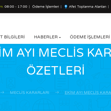
um.
08:00 - 17:00
Ödeme İşlemleri
Afet Toplanma Alanları
T BİLGİLERİ
HABERLER
ÖDEME İŞLEMLERİ

İM AYI MECLİS KA
ÖZETLERİ
MECLIS KARARLARI
EKİM AYI MECLİS KARA