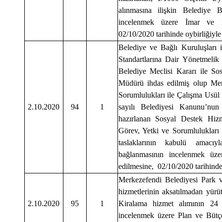
alınmasına ilişkin Belediye
incelenmek üzere İmar ve B
02/10/2020 tarihinde oybirliğiyle 
Belediye ve Bağlı Kuruluşları 
Standartlarına Dair Yönetmelik
Belediye Meclisi Kararı ile So
Müdürü ihdas edilmiş olup Mer
Sorumlulukları ile Çalışma Usül
2.10.2020
94
1
sayılı Belediyesi Kanunu’nu
hazırlanan Sosyal Destek Hizm
Görev, Yetki ve Sorumlulukları
taslaklarının kabulü amacıy
bağlanmasının incelenmek üz
edilmesine, 02/10/2020 tarihinde 
Merkezefendi Belediyesi Park 
hizmetlerinin aksatılmadan yürü
2.10.2020
95
1
Kiralama hizmet alımının 24 
incelenmek üzere Plan ve Büt