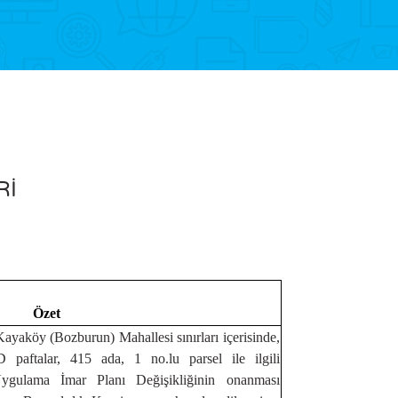
Rİ
Özet
 Kayaköy (Bozburun) Mahallesi sınırları içerisinde,
talar, 415 ada, 1 no.lu parsel ile ilgili
 Uygulama İmar Planı Değişikliğinin onanması