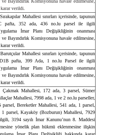
r ve Bayındırlık Komisyonuna havale edilmesine,
karar verildi.
 Sırakapılar Mahallesi sınırları içerisinde, tapunun
pafta, 352 ada, 436 no.lu parsel ile ilgili
 Uygulama İmar Planı Değişikliğinin onanması
r ve Bayındırlık Komisyonuna havale edilmesine,
karar verildi.
 Barutçular Mahallesi sınırları içerisinde, tapunun
1B pafta, 399 Ada, 1 no.lu Parsel ile ilgili
 Uygulama İmar Planı Değişikliğinin onanması
r ve Bayındırlık Komisyonuna havale edilmesine,
karar verildi.
si, Çakmak Mahallesi, 172 ada, 3 parsel, Sümer
llaçlar Mahallesi, 7998 ada, 1 ve 2 no.lu parseller,
 parsel, Bereketler Mahallesi, 541 ada, 1 parsel,
 1 parsel, Kayaköy (Bozburun) Mahallesi, 7929
 ilgili, 3194 sayılı İmar Kanunu’nun 8. Maddesi
enmesine yönelik plan hükmü eklenmesine ilişkin
gulama İmar Planı Değişikliği hakkında karar