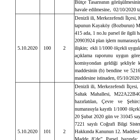
Bütçe Tasarısının görüşülmesi
havale edilmesine, 02/10/2020 tar
Denizli ili, Merkezefendi İlçesi,
tapunun Kayaköy (Bozburun) 
415 ada, 1 no.lu parsel ile ilgili
20903924 plan işlem numarasıyla
5.10.2020
100
2
ilişkin; ekli 1/1000 ölçekli uygu
açıklama raporunu uygun gör
komisyondan geldiği şekliyle 
maddesinin (b) bendine ve 5216
maddesine istinaden, 05/10/2020 t
Denizli ili, Merkezefendi İlçesi,
Saltak Mahallesi, M22A22B4C 
hazırlatılan, Çevre ve Şehir
numarasıyla kayıtlı 1/1000 ölçekl
20 Şubat 2020 gün ve 31045 say
7221 sayılı Coğrafi Bilgi Sist
5.10.2020
101
2
Hakkında Kanunun 12. Maddesi i
Madde 8’de” Parsel bazında; 