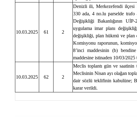
Denizli ili, Merkezefendi ilçes
330 ada, 4 no.lu parselde trafo a
Değişikliği Bakanlığının UİP-
uygulama imar planı değişikliği
10.03.2025
61
2
değişikliği, plan hükmü ve plan
Komisyonu raporunun, komisyon
8’inci maddesinin (b) bendin
maddesine istinaden 10/03/2025 ta
Meclis toplantı gün ve saatini
Meclisinin Nisan ayı olağan top
10.03.2025
62
2
dair sözlü teklifinin kabulüne; B
karar verildi.