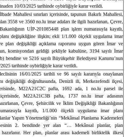
naden 10/03/2025 tarihinde oybirliğiyle karar verildi.
 İlbade Mahallesi sınırları içerisinde, tapunun Bakırlı Mahallesi,
 3558 ve 3560 no.lu imar adaları ile ilgili hazırlanan, Çevre,
i Bakanlığının UİP-201085448 plan işlem numarasıyla kayıtlı,
lanı değişikliğine ilişkin; ekli 1/1.000 ölçekli uygulama imar
 ve plan değişikliği açıklama raporunu uygun gören İmar ve
n, komisyondan geldiği şekliyle kabulüne, 3194 sayılı İmar
b) bendine ve 5216 sayılı Büyükşehir Belediyesi Kanunu’nun
2025 tarihinde oybirliğiyle karar verildi.
clisinin 16/01/2025 tarihli ve 96 sayılı kararıyla onaylanan
ı değişikliği doğrultusunda, Denizli ili, Merkezefendi ilçesi,
 içerisinde, M22A21C2C pafta, 1692 ada, 1 no.lu parsel ile
rı içerisinde, M22A21C3B pafta, 1737 no.lu imar adasının
hazırlanan, Çevre, Şehircilik ve İklim Değişikliği Bakanlığının
marasıyla kayıtlı, 1/1.000 ölçekli uygulama imar planı
 Planlar Yapım Yönetmeliği’nin “Mekânsal Planlama Kademeleri
addesinin 2. bendinde yer alan “… Mekânsal planlar, plan
zırlanır. Her plan, planlar arası kademeli birliktelik ilkesi