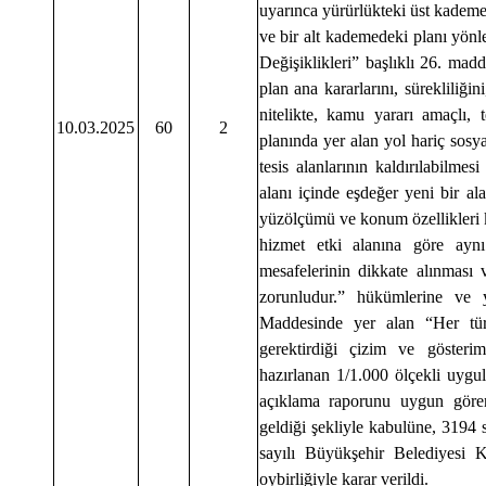
uyarınca yürürlükteki üst kademe
ve bir alt kademedeki planı yön
Değişiklikleri” başlıklı 26. madd
plan ana kararlarını, sürekliliğ
nitelikte, kamu yararı amaçlı, 
10.03.2025
60
2
planında yer alan yol hariç sosya
tesis alanlarının kaldırılabilmes
alanı içinde eşdeğer yeni bir ala
yüzölçümü ve konum özellikleri k
hizmet etki alanına göre ayn
mesafelerinin dikkate alınması 
zorunludur.” hükümlerine ve y
Maddesinde yer alan “Her tür
gerektirdiği çizim ve göster
hazırlanan 1/1.000 ölçekli uygul
açıklama raporunu uygun göre
geldiği şekliyle kabulüne, 3194
sayılı Büyükşehir Belediyesi 
oybirliğiyle karar verildi.