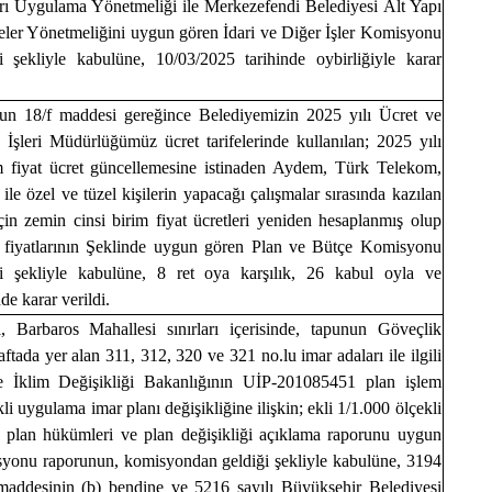
rı Uygulama Yönetmeliği ile Merkezefendi Belediyesi Alt Yapı
er Yönetmeliğini uygun gören İdari ve Diğer İşler Komisyonu
şekliyle kabulüne, 10/03/2025 tarihinde oybirliğiyle karar
un 18/f maddesi gereğince Belediyemizin 2025 yılı Ücret ve
en İşleri Müdürlüğümüz ücret tarifelerinde kullanılan; 2025 yılı
im fiyat ücret güncellemesine istinaden Aydem, Türk Telekom,
le özel ve tüzel kişilerin yapacağı çalışmalar sırasında kazılan
 için zemin cinsi birim fiyat ücretleri yeniden hesaplanmış olup
 fiyatlarının Şeklinde uygun gören Plan ve Bütçe Komisyonu
 şekliyle kabulüne, 8 ret oya karşılık, 26 kabul oyla ve
e karar verildi.
i, Barbaros Mahallesi sınırları içerisinde, tapunun Göveçlik
da yer alan 311, 312, 320 ve 321 no.lu imar adaları ile ilgili
ve İklim Değişikliği Bakanlığının UİP-201085451 plan işlem
li uygulama imar planı değişikliğine ilişkin; ekli 1/1.000 ölçekli
, plan hükümleri ve plan değişikliği açıklama raporunu uygun
syonu raporunun, komisyondan geldiği şekliyle kabulüne, 3194
maddesinin (b) bendine ve 5216 sayılı Büyükşehir Belediyesi