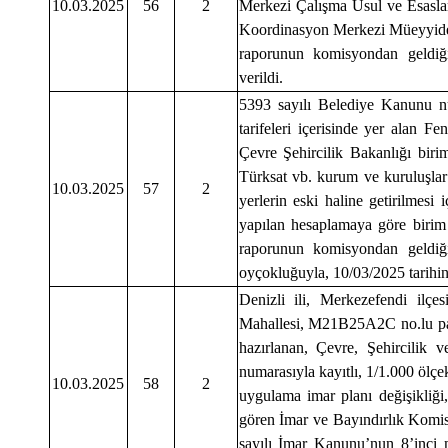
10.03.2025
56
2
Merkezi Çalışma Usul ve Esasla
Koordinasyon Merkezi Müeyyidel
raporunun komisyondan geldiği 
verildi.
5393 sayılı Belediye Kanunu n
tarifeleri içerisinde yer alan F
Çevre Şehircilik Bakanlığı bir
Türksat vb. kurum ve kuruluşlar i
10.03.2025
57
2
yerlerin eski haline getirilmesi
yapılan hesaplamaya göre birim
raporunun komisyondan geldiği
oyçokluğuyla, 10/03/2025 tarihind
Denizli ili, Merkezefendi ilçes
Mahallesi, M21B25A2C no.lu pafta
hazırlanan, Çevre, Şehircilik 
numarasıyla kayıtlı, 1/1.000 ölçek
10.03.2025
58
2
uygulama imar planı değişikliği
gören İmar ve Bayındırlık Komi
sayılı İmar Kanunu’nun 8’inci 