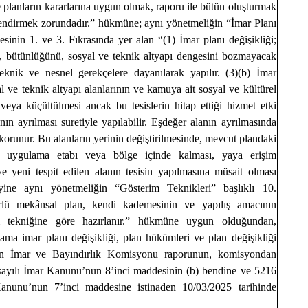
 planların kararlarına uygun olmak, raporu ile bütün oluşturmak
lendirmek zorundadır.” hükmüne; aynı yönetmeliğin “İmar Planı
esinin 1. ve 3. Fıkrasında yer alan “(1) İmar planı değişikliği;
ini, bütünlüğünü, sosyal ve teknik altyapı dengesini bozmayacak
teknik ve nesnel gerekçelere dayanılarak yapılır. (3)(b) İmar
l ve teknik altyapı alanlarının ve kamuya ait sosyal ve kültürel
i veya küçültülmesi ancak bu tesislerin hitap ettiği hizmet etki
nın ayrılması suretiyle yapılabilir. Eşdeğer alanın ayrılmasında
orunur. Bu alanların yerinin değiştirilmesinde, mevcut plandaki
ı uygulama etabı veya bölge içinde kalması, yaya erişim
ve yeni tespit edilen alanın tesisin yapılmasına müsait olması
ine aynı yönetmeliğin “Gösterim Teknikleri” başlıklı 10.
lü mekânsal plan, kendi kademesinin ve yapılış amacının
im tekniğine göre hazırlanır.” hükmüne uygun olduğundan,
ama imar planı değişikliği, plan hükümleri ve plan değişikliği
n İmar ve Bayındırlık Komisyonu raporunun, komisyondan
 sayılı İmar Kanunu’nun 8’inci maddesinin (b) bendine ve 5216
Kanunu’nun 7’inci maddesine istinaden 10/03/2025 tarihinde