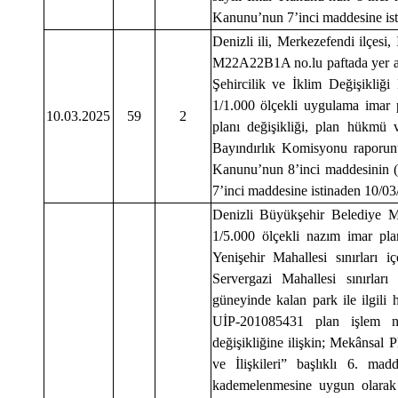
Kanunu’nun 7’inci maddesine isti
Denizli ili, Merkezefendi ilçesi,
M22A22B1A no.lu paftada yer alan
Şehircilik ve İklim Değişikliğ
1/1.000 ölçekli uygulama imar p
10.03.2025
59
2
planı değişikliği, plan hükmü
Bayındırlık Komisyonu raporunu
Kanunu’nun 8’inci maddesinin (
7’inci maddesine istinaden 10/03/
Denizli Büyükşehir Belediye Me
1/5.000 ölçekli nazım imar plan
Yenişehir Mahallesi sınırları
Servergazi Mahallesi sınırla
güneyinde kalan park ile ilgili 
UİP-201085431 plan işlem nu
değişikliğine ilişkin; Mekânsal
ve İlişkileri” başlıklı 6. m
kademelenmesine uygun olarak ha