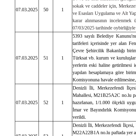
sokak ve caddeler için, Merkez
07.03.2025
50
1
ve Esasları Uygulama ve Alt Ya
karar alınmasının incelenmek 
07/03/2025 tarihinde oybirliğiyle 
5393 sayılı Belediye Kanunu'n
tarifeleri içerisinde yer alan F
Çevre Şehircilik Bakanlığı bir
07.03.2025
51
1
Türksat vb. kurum ve kuruluşlar i
yerlerin eski haline getirilmesi
yapılan hesaplamaya göre birim
Komisyonuna havale edilmesine, 0
Denizli İli, Merkezefendi İlçes
Mahallesi, M21B25A2C no.lu pafta
07.03.2025
52
1
hazırlanan, 1/1.000 ölçekli uyg
İmar ve Bayındırlık Komisyonun
verildi.
Denizli İli, Merkezefendi İlçesi,
M22A22B1A no.lu paftada yer alan