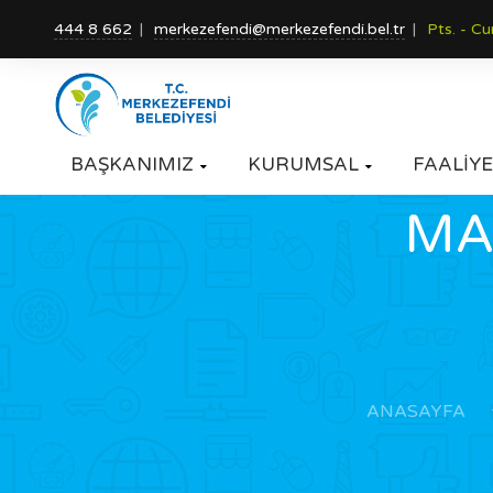
444 8 662
merkezefendi@merkezefendi.bel.tr
Pts. - C
BAŞKANIMIZ
KURUMSAL
FAALİYE


MA
ANASAYFA