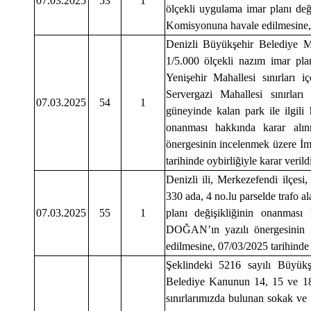
07.03.2025
53
1
ölçekli uygulama imar planı değ
Komisyonuna havale edilmesine, 0
Denizli Büyükşehir Belediye Me
1/5.000 ölçekli nazım imar plan
Yenişehir Mahallesi sınırları
Servergazi Mahallesi sınırla
07.03.2025
54
1
güneyinde kalan park ile ilgili
onanması hakkında karar alı
önergesinin incelenmek üzere İ
tarihinde oybirliğiyle karar verildi
Denizli ili, Merkezefendi ilçes
330 ada, 4 no.lu parselde trafo al
07.03.2025
55
1
planı değişikliğinin onanması
DOĞAN’ın yazılı önergesinin 
edilmesine, 07/03/2025 tarihinde o
Şeklindeki 5216 sayılı Büyük
Belediye Kanunun 14, 15 ve 18
sınırlarımızda bulunan sokak ve