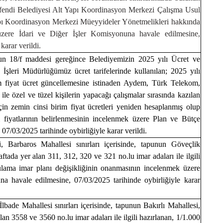
efendi Belediyesi Alt Yapı Koordinasyon Merkezi Çalışma Usul
pı Koordinasyon Merkezi Müeyyideler Yönetmelikleri hakkında
üzere İdari ve Diğer İşler Komisyonuna havale edilmesine,
karar verildi.
un 18/f maddesi gereğince Belediyemizin 2025 yılı Ücret ve
en İşleri Müdürlüğümüz ücret tarifelerinde kullanılan; 2025 yılı
im fiyat ücret güncellemesine istinaden Aydem, Türk Telekom,
le özel ve tüzel kişilerin yapacağı çalışmalar sırasında kazılan
 için zemin cinsi birim fiyat ücretleri yeniden hesaplanmış olup
 fiyatlarının belirlenmesinin incelenmek üzere Plan ve Bütçe
7/03/2025 tarihinde oybirliğiyle karar verildi.
i, Barbaros Mahallesi sınırları içerisinde, tapunun Göveçlik
da yer alan 311, 312, 320 ve 321 no.lu imar adaları ile ilgili
ulama imar planı değişikliğinin onanmasının incelenmek üzere
a havale edilmesine, 07/03/2025 tarihinde oybirliğiyle karar
 İlbade Mahallesi sınırları içerisinde, tapunun Bakırlı Mahallesi,
 3558 ve 3560 no.lu imar adaları ile ilgili hazırlanan, 1/1.000