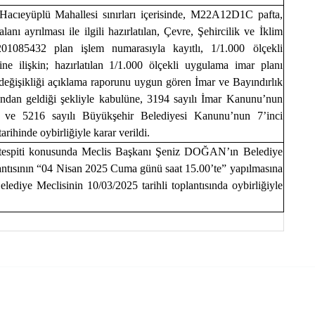
i Hacıeyüplü Mahallesi sınırları içerisinde, M22A12D1C pafta,
lanı ayrılması ile ilgili hazırlatılan, Çevre, Şehircilik ve İklim
201085432 plan işlem numarasıyla kayıtlı, 1/1.000 ölçekli
ne ilişkin; hazırlatılan 1/1.000 ölçekli uygulama imar planı
 değişikliği açıklama raporunu uygun gören İmar ve Bayındırlık
dan geldiği şekliyle kabulüne, 3194 sayılı İmar Kanunu’nun
e ve 5216 sayılı Büyükşehir Belediyesi Kanunu’nun 7’inci
rihinde oybirliğiyle karar verildi.
n tespiti konusunda Meclis Başkanı Şeniz DOĞAN’ın Belediye
lantısının “04 Nisan 2025 Cuma günü saat 15.00’te” yapılmasına
elediye Meclisinin 10/03/2025 tarihli toplantısında oybirliğiyle