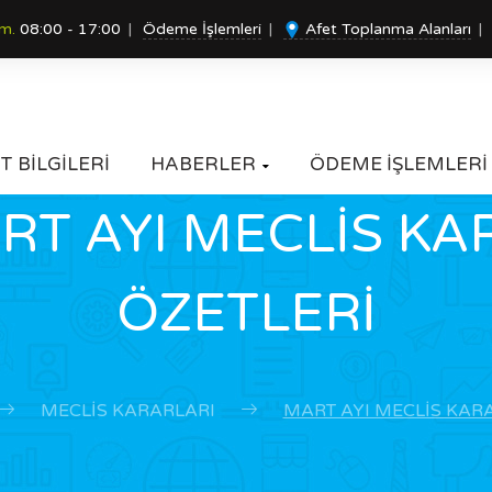
um.
08:00 - 17:00
Ödeme İşlemleri
Afet Toplanma Alanları
T BİLGİLERİ
HABERLER
ÖDEME İŞLEMLERİ

RT AYI MECLİS KA
ÖZETLERİ
MECLIS KARARLARI
MART AYI MECLİS KAR