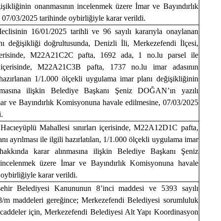
işikliğinin onanmasının incelenmek üzere İmar ve Bayındırlık
7/03/2025 tarihinde oybirliğiyle karar verildi.
clisinin 16/01/2025 tarihli ve 96 sayılı kararıyla onaylanan
ı değişikliği doğrultusunda, Denizli İli, Merkezefendi İlçesi,
 içerisinde, M22A21C2C pafta, 1692 ada, 1 no.lu parsel ile
rı içerisinde, M22A21C3B pafta, 1737 no.lu imar adasının
 hazırlanan 1/1.000 ölçekli uygulama imar planı değişikliğinin
nmasına ilişkin Belediye Başkanı Şeniz DOĞAN’ın yazılı
mar ve Bayındırlık Komisyonuna havale edilmesine, 07/03/2025
.
i, Hacıeyüplü Mahallesi sınırları içerisinde, M22A12D1C pafta,
anı ayrılması ile ilgili hazırlatılan, 1/1.000 ölçekli uygulama imar
 hakkında karar alınmasına ilişkin Belediye Başkanı Şeniz
incelenmek üzere İmar ve Bayındırlık Komisyonuna havale
ybirliğiyle karar verildi.
şehir Belediyesi Kanununun 8’inci maddesi ve 5393 sayılı
/m maddeleri gereğince; Merkezefendi Belediyesi sorumluluk
 caddeler için, Merkezefendi Belediyesi Alt Yapı Koordinasyon