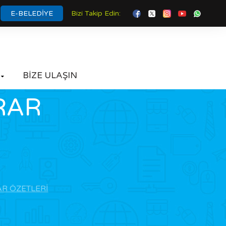
E-BELEDİYE
Bizi Takip Edin:
BİZE ULAŞIN

RAR
AR ÖZETLERİ